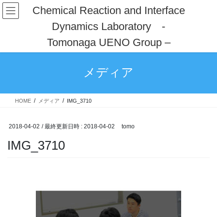
コ
ナ
Chemical Reaction and Interface
ン
ビ
Dynamics Laboratory -
テ
ゲ
ン
ー
Tomonaga UENO Group –
ツ
シ
へ
ョ
ス
ン
メディア
キ
に
ッ
移
プ
動
HOME
メディア
IMG_3710
2018-04-02
/ 最終更新日時 :
2018-04-02
tomo
IMG_3710