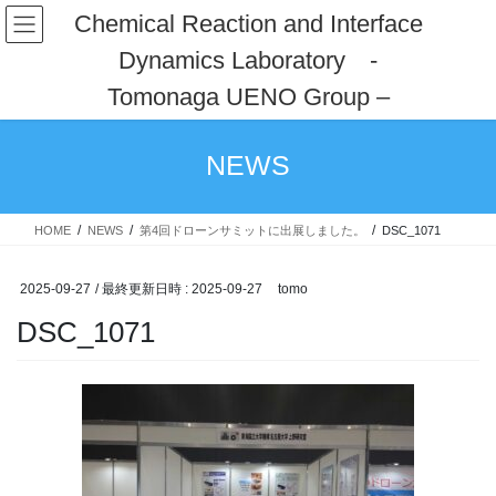
コ
ナ
Chemical Reaction and Interface
ン
ビ
Dynamics Laboratory -
テ
ゲ
ン
ー
Tomonaga UENO Group –
ツ
シ
へ
ョ
ス
ン
NEWS
キ
に
ッ
移
プ
動
HOME
NEWS
第4回ドローンサミットに出展しました。
DSC_1071
2025-09-27
/ 最終更新日時 :
2025-09-27
tomo
DSC_1071