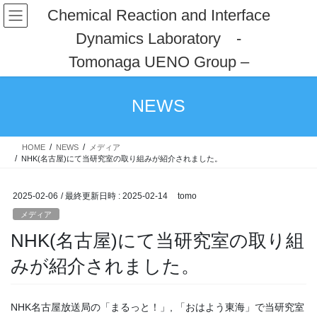
コ
ナ
Chemical Reaction and Interface
ン
ビ
Dynamics Laboratory -
テ
ゲ
ン
ー
Tomonaga UENO Group –
ツ
シ
へ
ョ
ス
ン
NEWS
キ
に
ッ
移
プ
動
HOME
NEWS
メディア
NHK(名古屋)にて当研究室の取り組みが紹介されました。
2025-02-06
/ 最終更新日時 :
2025-02-14
tomo
メディア
NHK(名古屋)にて当研究室の取り組
みが紹介されました。
NHK名古屋放送局の「まるっと！」, 「おはよう東海」で当研究室