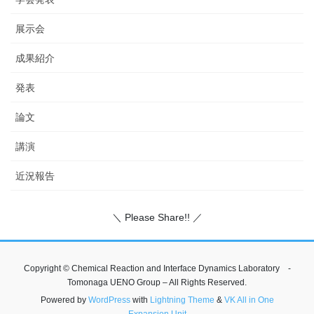
展示会
成果紹介
発表
論文
講演
近況報告
＼ Please Share!! ／
Copyright © Chemical Reaction and Interface Dynamics Laboratory -
Tomonaga UENO Group – All Rights Reserved.
Powered by
WordPress
with
Lightning Theme
&
VK All in One