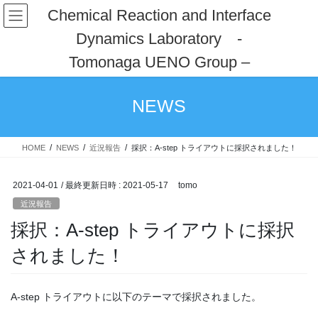
コ
ナ
Chemical Reaction and Interface
ン
ビ
Dynamics Laboratory -
テ
ゲ
ン
ー
Tomonaga UENO Group –
ツ
シ
へ
ョ
ス
ン
NEWS
キ
に
ッ
移
プ
動
HOME
NEWS
近況報告
採択：A-step トライアウトに採択されました！
2021-04-01
/ 最終更新日時 :
2021-05-17
tomo
近況報告
採択：A-step トライアウトに採択
されました！
A-step トライアウトに以下のテーマで採択されました。