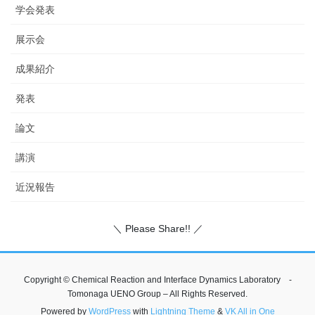
学会発表
展示会
成果紹介
発表
論文
講演
近況報告
＼ Please Share!! ／
Copyright © Chemical Reaction and Interface Dynamics Laboratory -
Tomonaga UENO Group – All Rights Reserved.
Powered by
WordPress
with
Lightning Theme
&
VK All in One