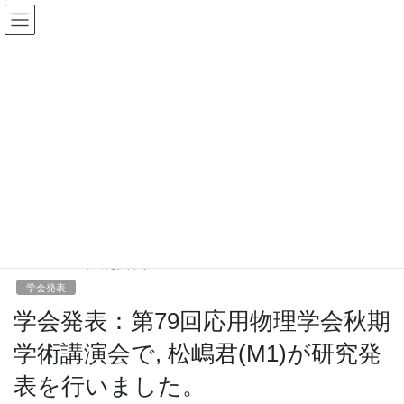
コ
ナ
Chemical Reaction and Interface
ン
ビ
Dynamics Laboratory -
テ
ゲ
ン
ー
Tomonaga UENO Group –
ツ
シ
へ
ョ
ス
ン
NEWS
キ
に
ッ
移
プ
動
HOME
NEWS
学会発表
学会発表：第79回応用物理学会秋期学術講演会で, 松嶋君(M1)が研究発表を行い
ました。
2018-09-19
/ 最終更新日時 :
2020-12-24
tomo
学会発表
学会発表：第79回応用物理学会秋期
学術講演会で, 松嶋君(M1)が研究発
表を行いました。