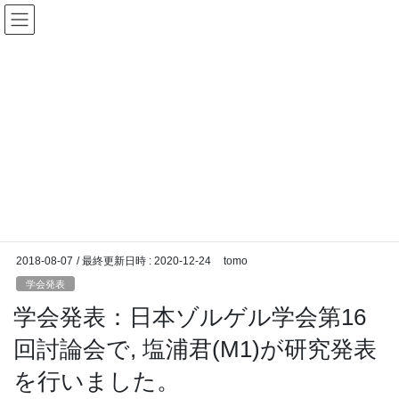
コ
ナ
Chemical Reaction and Interface
ン
ビ
Dynamics Laboratory -
テ
ゲ
ン
ー
Tomonaga UENO Group –
ツ
シ
へ
ョ
ス
ン
NEWS
キ
に
ッ
移
プ
動
HOME
NEWS
学会発表
学会発表：日本ゾルゲル学会第16回討論会で, 塩浦君(M1)が研究発表を行いまし
た。
2018-08-07
/ 最終更新日時 :
2020-12-24
tomo
学会発表
学会発表：日本ゾルゲル学会第16
回討論会で, 塩浦君(M1)が研究発表
を行いました。