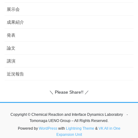
展示会
成果紹介
発表
論文
講演
近況報告
＼ Please Share!! ／
Copyright © Chemical Reaction and Interface Dynamics Laboratory -
Tomonaga UENO Group – All Rights Reserved.
Powered by
WordPress
with
Lightning Theme
&
VK All in One
Expansion Unit